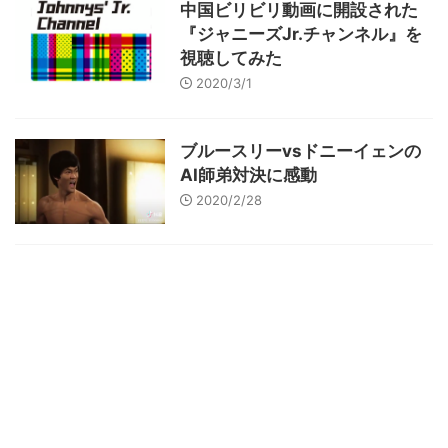
中国ビリビリ動画に開設された
『ジャニーズJr.チャンネル』を
視聴してみた
2020/3/1
ブルースリーvsドニーイェンの
AI師弟対決に感動
2020/2/28