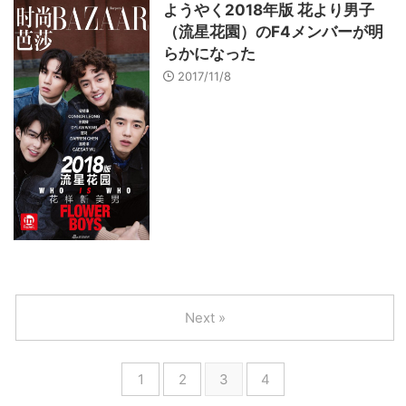
ようやく2018年版 花より男子
（流星花園）のF4メンバーが明
らかになった
2017/11/8
Next »
1
2
3
4