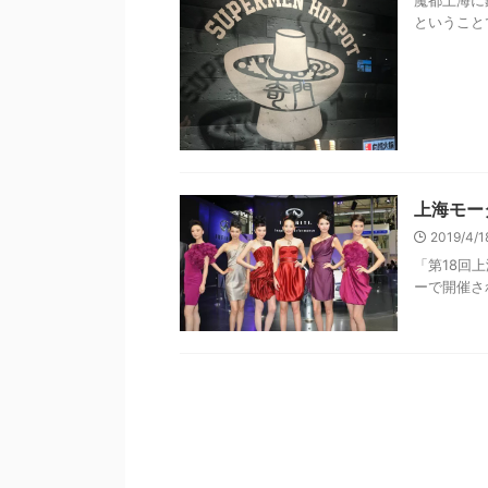
魔都上海に
ということで
上海モー
2019/4/
「第18回
ーで開催され