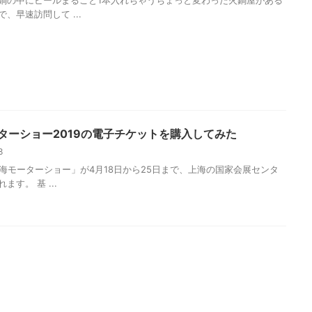
鍋の中にビールまるごと1本入れちゃうちょっと変わった火鍋屋がある
、早速訪問して ...
ターショー2019の電子チケットを購入してみた
18
上海モーターショー」が4月18日から25日まで、上海の国家会展センタ
ます。 基 ...