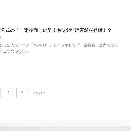
TO公式の「一楽拉面」に早くも"パクリ"店舗が登場！？
20
をした人気アニメ『NARUTO』とコラボした『一楽拉面』は大人気で
ごくなってい ...
2
3
Next »