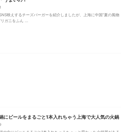
21
SNS映えするチーズバーガーを紹介しましたが、上海に中国”夏の風物
リガニをふん ...
鍋にビールをまるごと1本入れちゃう上海で大人気の火鍋
19