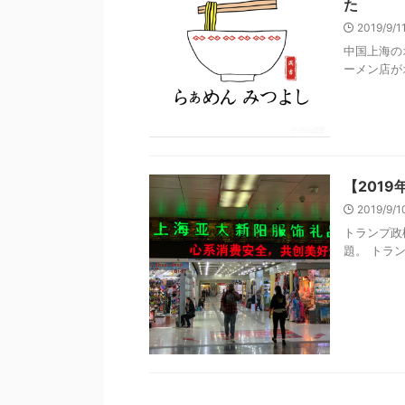
た
2019/9/
中国上海の
ーメン店がオ
【201
2019/9/
トランプ政
題。 トラン