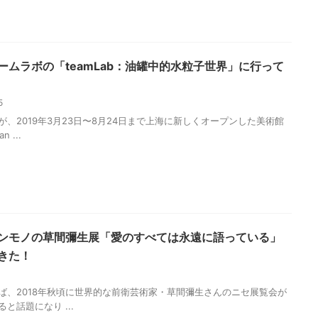
ームラボの「teamLab：油罐中的水粒子世界」に行って
15
が、2019年3月23日〜8月24日まで上海に新しくオープンした美術館
n ...
ンモノの草間彌生展「愛のすべては永遠に語っている」
きた！
4
ば、2018年秋頃に世界的な前衛芸術家・草間彌生さんのニセ展覧会が
と話題になり ...