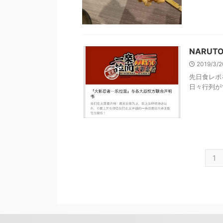
NARU
2019/3/
先日食レポ
日々行列がす
1