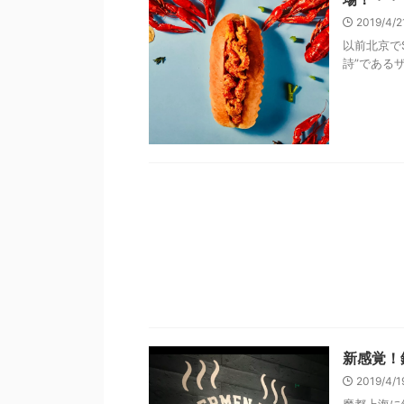
2019/4/
以前北京で
詩”であるザ
新感覚！
2019/4/