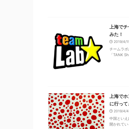
上海でチ
みた！
2019/4/
チームラボ
「TANK Sha
上海でホ
に行って
2019/4/
中国といえ
開かれている