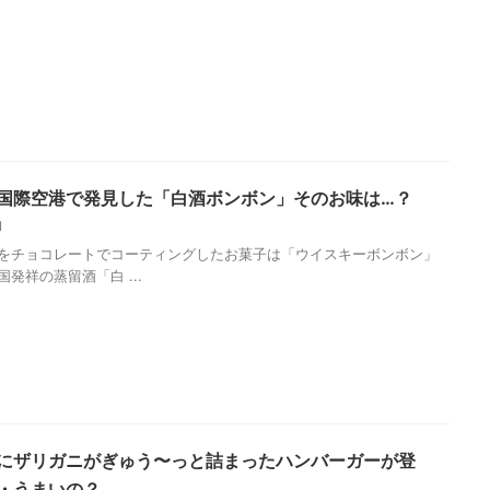
国際空港で発見した「白酒ボンボン」そのお味は…？
21
をチョコレートでコーティングしたお菓子は「ウイスキーボンボン」
発祥の蒸留酒「白 ...
にザリガニがぎゅう〜っと詰まったハンバーガーが登
・うまいの？