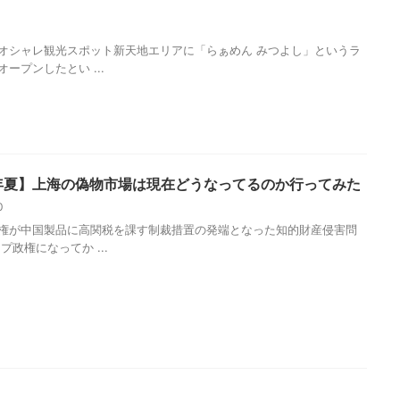
11
オシャレ観光スポット新天地エリアに「らぁめん みつよし」というラ
ープンしたとい ...
9年夏】上海の偽物市場は現在どうなってるのか行ってみた
10
権が中国製品に高関税を課す制裁措置の発端となった知的財産侵害問
プ政権になってか ...