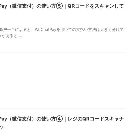
atPay（微信支付）の使い方⑤｜QRコードをスキャンして
4
商户平台によると、WeChatPayを用いての支払い方法は大きく分けて
があると ...
atPay（微信支付）の使い方④｜レジのQRコードスキャナ
う
4