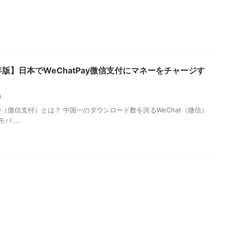
8年版】日本でWeChatPay微信支付にマネーをチャージす
10
Pay（微信支付）とは？ 中国一のダウンロード数を誇るWeChat（微信）
バ ...