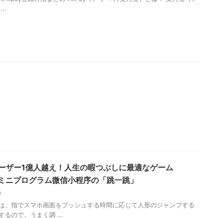
..
ーザー1億人越え！人生の暇つぶしに最適なゲーム
atミニプログラム微信小程序の「跳一跳」
15
は、指でスマホ画面をプッシュする時間に応じて人形のジャンプする
るので、うまく調 ...