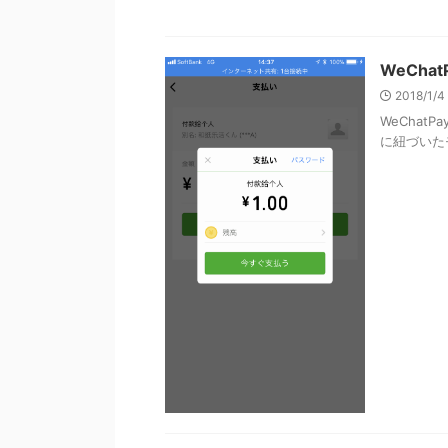
WeCh
2018/1/
WeChat
に紐づいたモ