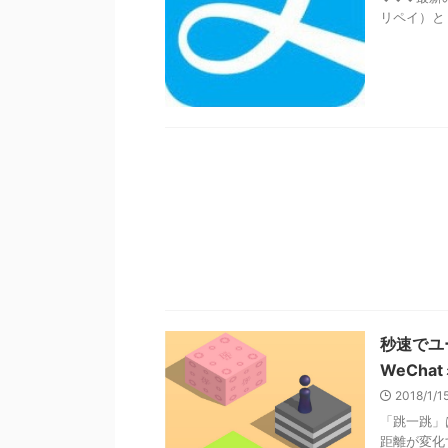
リペイ）と .
秒速でユ
WeCh
2018/1/
「跳一跳」
距離が変化す