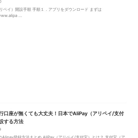
20
リペイ）開設手順 手順１．アプリをダウンロード まずは
ww.alipa ...
行口座が無くても大丈夫！日本でAliPay（アリペイ/支付
設する方法
19
Alipay登録方法まとめ AliPay（アリペイ/支付宝）とは？ 支付宝（ア