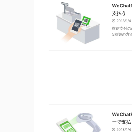
WeCh
支払う
2018/1/
微信支付の
5種類の方法
WeCh
ーで支払
2018/1/