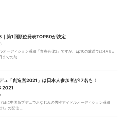
3｜第1回順位発表TOP60が決定
23
ルオーディション番組「青春有你3」ですが、Ep10の放送では4月6日
までの助 ...
デュ「創造営2021」は日本人参加者が17名も！
 2021
18
2月17日に中国版プデュでおなじみの男性アイドルオーディション番組
1」の配信 ...