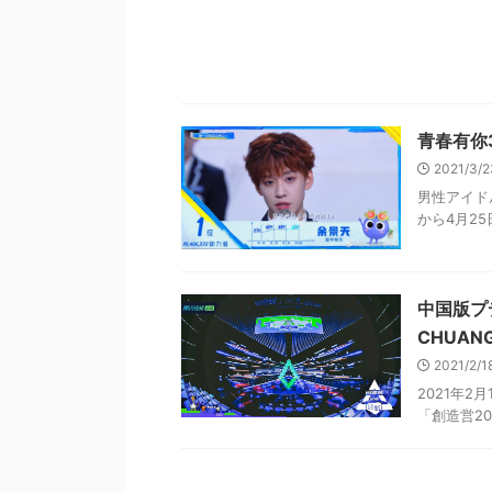
青春有你
2021/3/
男性アイド
から4月25日
中国版プ
CHUANG
2021/2/
2021年
「創造営202