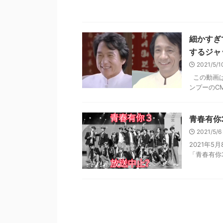
細かすぎ
するジャ
2021/5/
この動画は
ンプーのCM 
青春有你
2021/5/
2021年
「青春有你3