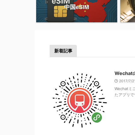
中国eSIM
新着記事
Wech
2017/7/
Wechat
たアプリです