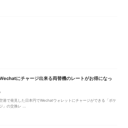
Wechatにチャージ出来る両替機のレートがお得になっ
17
空港で発見した日本円でWechatウォレットにチャージができる「ポケ
」の交換レ ...