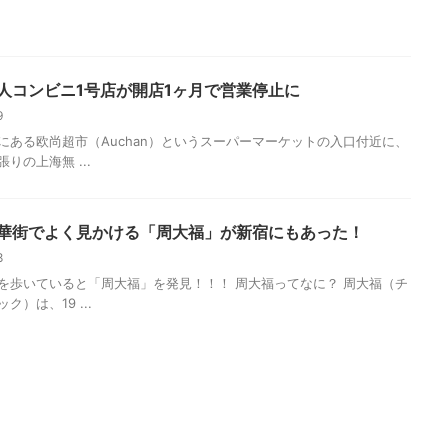
人コンビニ1号店が開店1ヶ月で営業停止に
19
にある欧尚超市（Auchan）というスーパーマーケットの入口付近に、
りの上海無 ...
華街でよく見かける「周大福」が新宿にもあった！
18
を歩いていると「周大福」を発見！！！ 周大福ってなに？ 周大福（チ
ク）は、19 ...