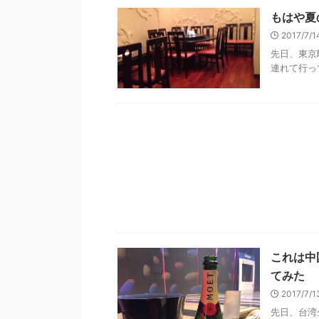
もはや夏
2017/7/
先日、東京
連れて行って
これは中
てみた
2017/7/
先日、台湾