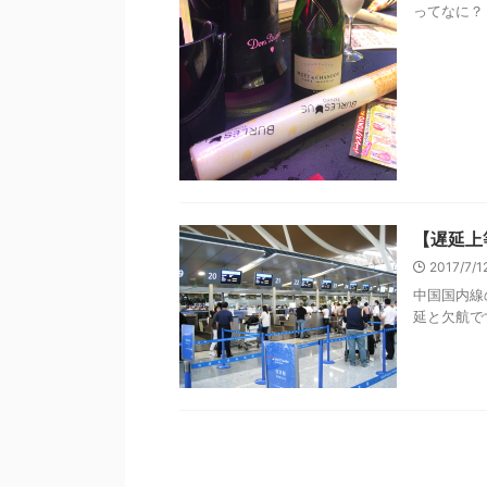
ってなに？ 
【遅延上
2017/7/
中国国内線
延と欠航です