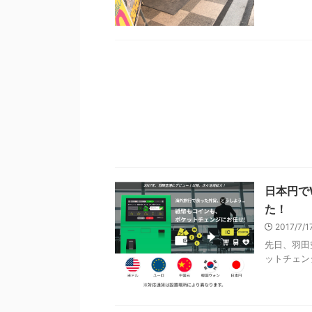
日本円で
た！
2017/7/
先日、羽田
ットチェンジ