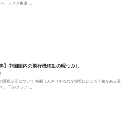
バーレスク東京 ...
等】中国国内の飛行機移動の暇つぶし
12
の運航状況について 毎回うんざりするのが頻繁に起こる印象がある遅
。 下のグラフ ...