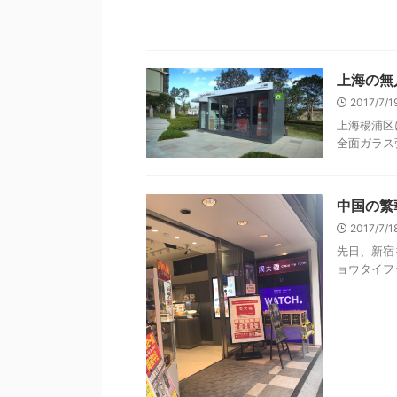
上海の無
2017/7/
上海楊浦区
全面ガラス張
中国の繁
2017/7/
先日、新宿
ョウタイフッ