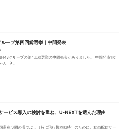
8グループ第四回総選挙｜中間発表
10
SNH48グループの第4回総選挙の中間発表がありました。 中間発表1位
 19 ...
サービス導入の検討を重ね、U-NEXTを選んだ理由
9
国滞在期間の暇つぶし（特に飛行機移動時）のために、動画配信サー