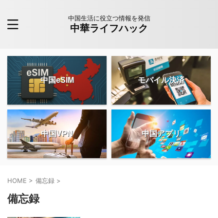
中国生活に役立つ情報を発信
中華ライフハック
中国eSIM
モバイル決済
中国VPN
中国アプリ
HOME
>
備忘録
>
備忘録