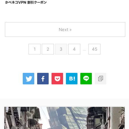
Next »
1
2
3
4
…
45