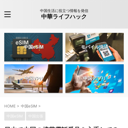
中国生活に役立つ情報を発信
中華ライフハック
中国eSIM
モバイル決済
中国VPN
中国アプリ
HOME
>
中国eSIM
>
中国eSIM
中国出張