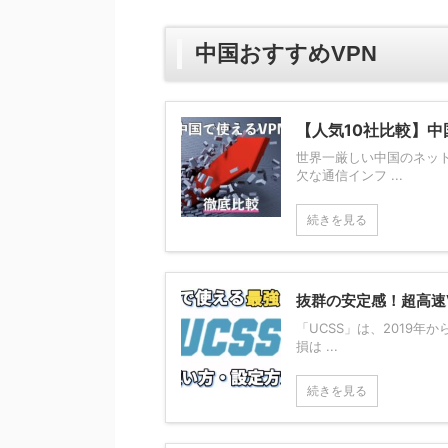
中国おすすめVPN
【人気10社比較】中
世界一厳しい中国のネッ
欠な通信インフ ...
続きを見る
抜群の安定感！超高速V
「UCSS」は、2019年
損は ...
続きを見る