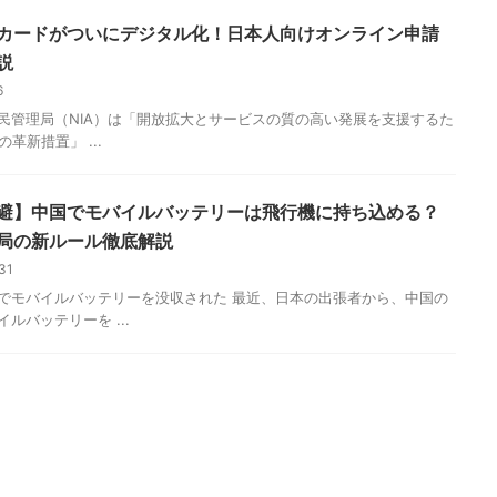
カードがついにデジタル化！日本人向けオンライン申請
説
/6
民管理局（NIA）は「開放拡大とサービスの質の高い発展を支援するた
の革新措置」 ...
避】中国でモバイルバッテリーは飛行機に持ち込める？
局の新ルール徹底解説
/31
でモバイルバッテリーを没収された 最近、日本の出張者から、中国の
ルバッテリーを ...