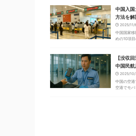
中国入国
方法を解
2025/11
中国国家移
めの10項目
【没収回
中国民航
2025/10
中国の空港
空港でモバイ