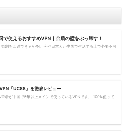
国で使えるおすすめVPN｜金盾の壁をぶっ壊す！
ト規制を回避できるVPN。今や日本人が中国で生活する上で必要不可
PN「UCSS」を徹底レビュー
から筆者が中国で5年以上メインで使っているVPNです。 100%使って