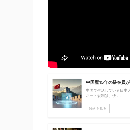
中国歴15年の駐在員
中国で生活している日本
ネット規制は、快 ...
続きを見る