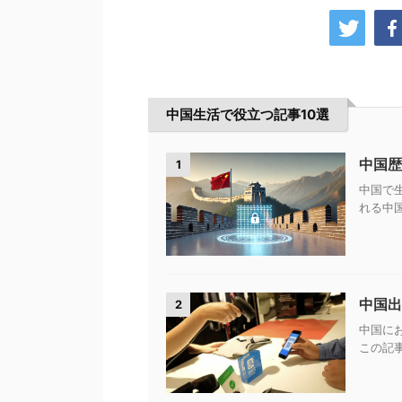
中国生活で役立つ記事10選
中国歴
1
中国で
れる中国
中国出
2
中国に
この記事