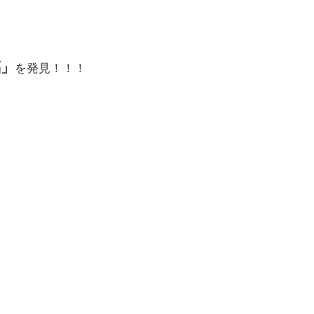
福」
を発見！！！