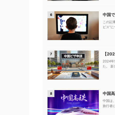
中国で
6
この記
ビス”に
【20
7
2024
た。 新
中国高
8
中国は
旅行者に