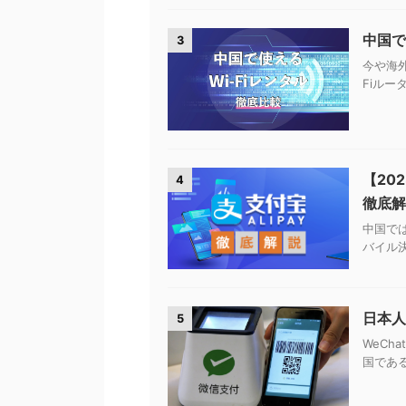
中国で
3
今や海
Fiルー
【20
4
徹底解
中国では
バイル決
日本人
5
WeCh
国である