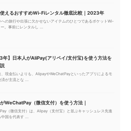
使えるおすすめWi-Fiレンタル徹底比較｜2023年
外への旅行や出張に欠かせないアイテムのひとつであるポケットWi-
ター。事前にレンタルし ...
23年】日本人がAliPay(アリペイ/支付宝)を使う方法を
説
、現金払いよりも、AlipayやWeChatPayといったアプリによるモ
済が主流とな ...
がWeChatPay（微信支付）を使う方法｜
atPay（微信支付）は、Alipay（支付宝）と並ぶキャッシュレス先進
中国を代表す ...