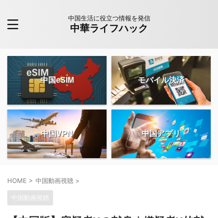
中国生活に役立つ情報を発信
中華ライフハック
中国eSIM
モバイル決済
中国VPN
中国アプリ
HOME
>
中国動画視聴
>
中国動画視聴