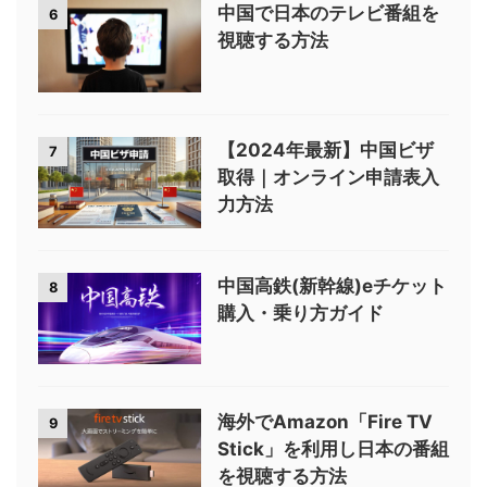
中国で日本のテレビ番組を
6
視聴する方法
【2024年最新】中国ビザ
7
取得｜オンライン申請表入
力方法
中国高鉄(新幹線)eチケット
8
購入・乗り方ガイド
海外でAmazon「Fire TV
9
Stick」を利用し日本の番組
を視聴する方法