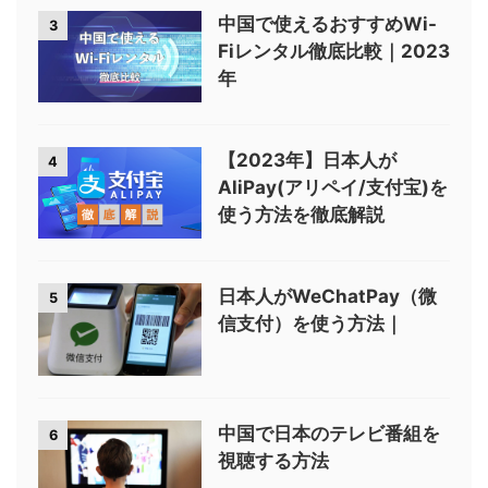
中国で使えるおすすめWi-
3
Fiレンタル徹底比較｜2023
年
【2023年】日本人が
4
AliPay(アリペイ/支付宝)を
使う方法を徹底解説
日本人がWeChatPay（微
5
信支付）を使う方法｜
中国で日本のテレビ番組を
6
視聴する方法