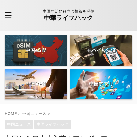
中国生活に役立つ情報を発信
中華ライフハック
中国eSIM
モバイル決済
中国VPN
中国アプリ
HOME
>
中国ニュース
>
中国ニュース
中国ライフハック