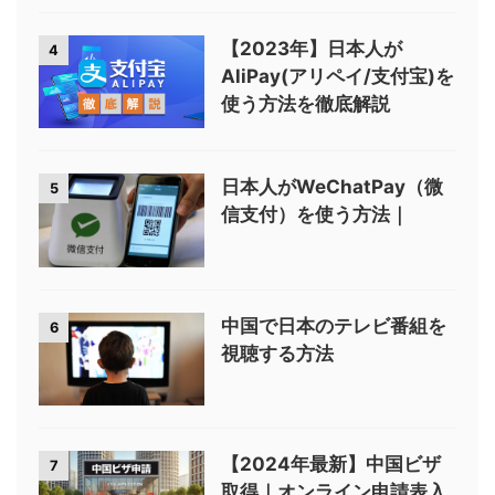
【2023年】日本人が
4
AliPay(アリペイ/支付宝)を
使う方法を徹底解説
日本人がWeChatPay（微
5
信支付）を使う方法｜
中国で日本のテレビ番組を
6
視聴する方法
【2024年最新】中国ビザ
7
取得｜オンライン申請表入