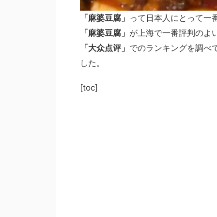
「麻婆豆腐」
って日本人にとって一
「麻婆豆腐」
が上海で一番評判のよ
「大众点评」
でのランキングを調べ
した。
[toc]