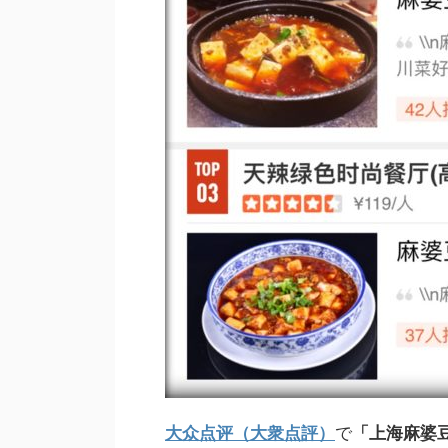
大众点评（大衆点評）
で
「上海麻婆