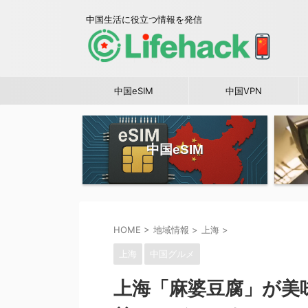
中国生活に役立つ情報を発信
中国eSIM
中国VPN
中国eSIM
HOME
>
地域情報
>
上海
>
上海
中国グルメ
上海「麻婆豆腐」が美