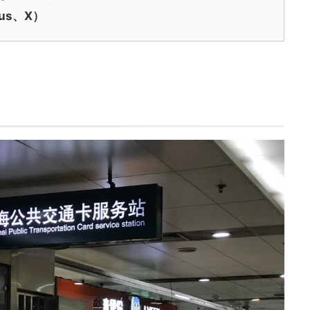
lus、X）