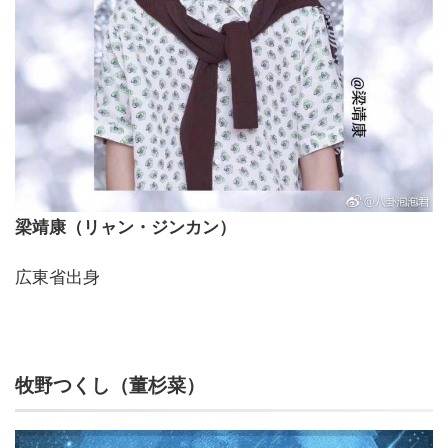
梁靖康（リャン・ジンカン）
広東省出身
牧野つくし（董杉菜）