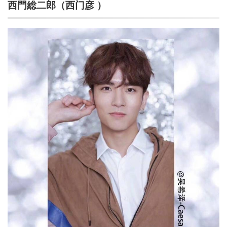
西門総二郎（西门彦 ）