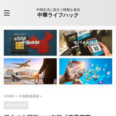
中国生活に役立つ情報を発信
中華ライフハック
中国eSIM
モバイル決済
中国VPN
中国アプリ
HOME
>
中国動画視聴
>
中国動画視聴