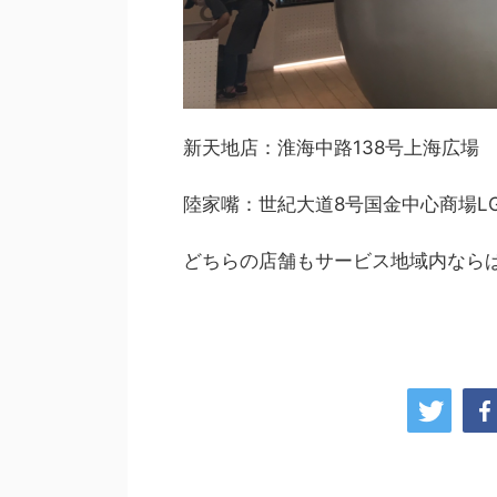
新天地店：淮海中路138号上海広場
陸家嘴：世紀大道8号国金中心商場LG
どちらの店舗もサービス地域内なら