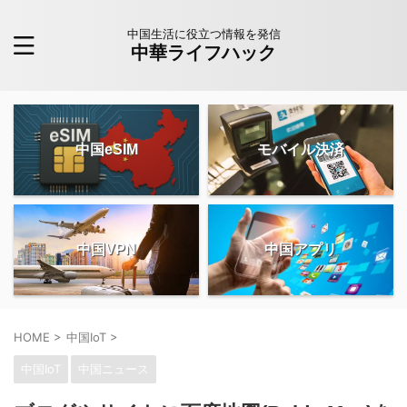
中国生活に役立つ情報を発信
中華ライフハック
中国eSIM
モバイル決済
中国VPN
中国アプリ
HOME
>
中国IoT
>
中国IoT
中国ニュース