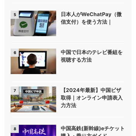
日本人がWeChatPay（微
5
信支付）を使う方法｜
中国で日本のテレビ番組を
6
視聴する方法
【2024年最新】中国ビザ
7
取得｜オンライン申請表入
力方法
中国高鉄(新幹線)eチケット
8
購入・乗り方ガイド