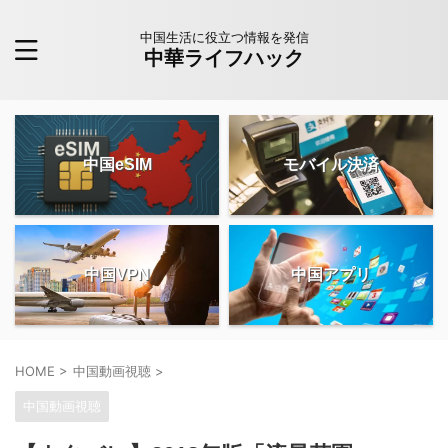
中国生活に役立つ情報を発信
中華ライフハック
中国eSIM
モバイル決済
中国VPN
中国アプリ
HOME
>
中国動画視聴
>
中国動画視聴