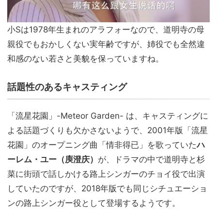
小Sは1978年生まれのアラフォーなので、道明寺の母
親役でもおかしくない実年齢ですが、姉役でも全然違
和感のない若さと美貌を保っていますね。
話題性のあるキャスティング
「流星花園」-Meteor Garden- は、キャスティングに
よる話題づくりも欠かさないようで、2001年版「流星
花園」のオープニング曲「情非得已」を歌っていた
ハ
ーレム・ユー（庾澄庆）
が、ドラマの中で道明寺と杉
菜に街頭で話しかける路上シンガーのチョイ役で出演
していたのですが、2018年版でも同じシチュエーショ
ンの路上シンガー役として登場するようです。