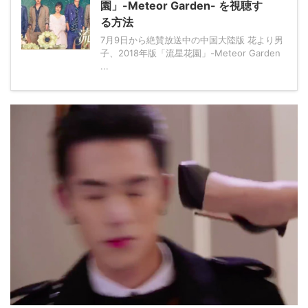
園」-Meteor Garden- を視聴す
る方法
7月9日から絶賛放送中の中国大陸版 花より男
子、2018年版「流星花園」-Meteor Garden
...