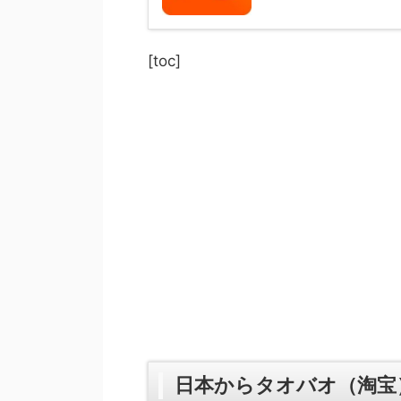
[toc]
日本からタオバオ（淘宝