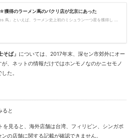
☆獲得のラーメン蔦のパクリ店が北京にあった
Noodles 蔦」といえば、ラーメン史上初のミシュラン一つ星を獲得し ...
士そば」
については、2017年末、深セン市郊外にオー
すが、ネットの情報だけではホンモノなのかニセモノ
でした。
みると
トを見ると、海外店舗は台湾、フィリピン、シンガポ
センの店舗に関する記載が確認できません。