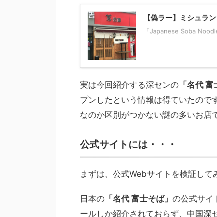
【偽ラー】ミシュラン
「Japanese Soba 
実は今回紹介する深センの
「名代 富
プンしたという情報は得ていたので
なのか区別がつかない謎の多いお店
公式サイトには・・・
まずは、公式Webサイトを検証して
日本の
「名代 富士そば」
の公式サイ
ールしか紹介されておらず、中国深