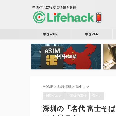
中国生活に役立つ情報を発信
中国eSIM
中国VPN
中国eSIM
HOME
>
地域情報
>
深セン
>
中国グルメ
中国偽物事情
深セン
深圳の「名代 富士そ