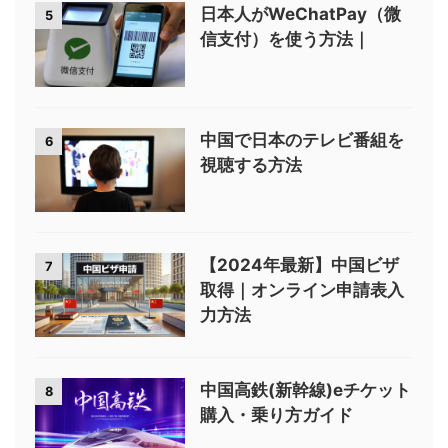
日本人がWeChatPay（微
5
信支付）を使う方法｜
中国で日本のテレビ番組を
6
視聴する方法
【2024年最新】中国ビザ
7
取得｜オンライン申請表入
力方法
中国高鉄(新幹線)eチケット
8
購入・乗り方ガイド