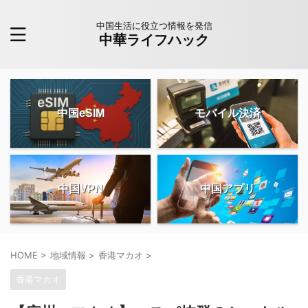
中国生活に役立つ情報を発信
中華ライフハック
中国eSIM
モバイル決済
中国VPN
中国アプリ
HOME
>
地域情報
>
香港マカオ
>
香港マカオ