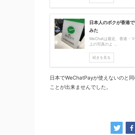
日本人のボクが香港でW
みた
WeChatは最近、香港
上の写真のよ ...
続きを見る
日本でWeChatPayが使えないの
ことが出来ませんでした。