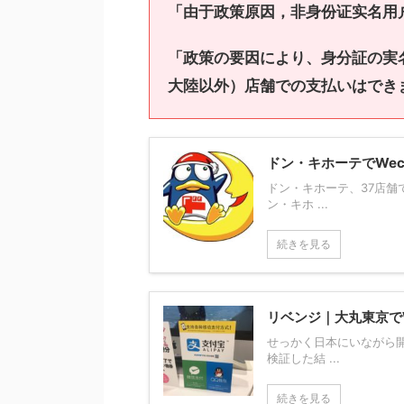
「由于政策原因，非身份证实名用
「政策の要因により、身分証の実
大陸以外）店舗での支払いはでき
ドン・キホーテでWec
ドン・キホーテ、37店舗で
ン・キホ ...
続きを見る
リベンジ｜大丸東京で
せっかく日本にいながら開
検証した結 ...
続きを見る