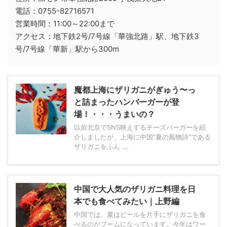
電話：0755-82716571
営業時間：11:00～22:00まで
アクセス：地下鉄2号/7号線「華強北路」駅、地下鉄3
号/7号線「華新」駅から300m
魔都上海にザリガニがぎゅう〜っ
と詰まったハンバーガーが登
場！・・・うまいの？
以前北京でSNS映えするチーズバーガーを紹
介しましたが、上海に中国”夏の風物詩”である
ザリガニをふん ...
中国で大人気のザリガニ料理を日
本でも食べてみたい｜上野編
中国では、夏はビールを片手にザリガニを食
べるのがブームになっています。今年はワー