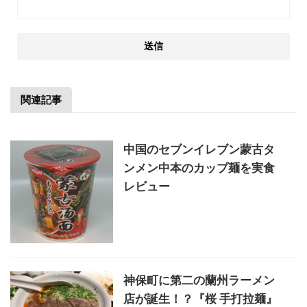
関連記事
中国のセブンイレブン蒙古タ
ンメン中本のカップ麺を実食
レビュー
神保町に第二の蘭州ラーメン
店が誕生！？『桜 手打拉麺』