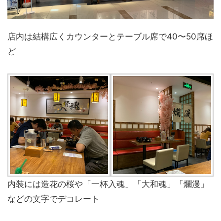
店内は結構広くカウンターとテーブル席で40〜50席ほ
ど
内装には造花の桜や「一杯入魂」「大和魂」「爛漫」
などの文字でデコレート