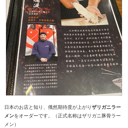
日本のお店と知り、俄然期待度が上がり
ザリガニラー
メン
をオーダーです。（正式名称はザリガニ豚骨ラー
メン）