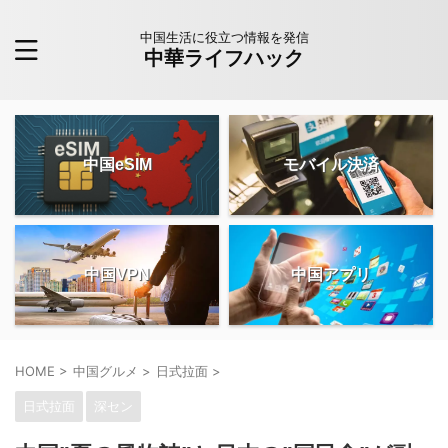
中国生活に役立つ情報を発信
中華ライフハック
中国eSIM
モバイル決済
中国VPN
中国アプリ
HOME
>
中国グルメ
>
日式拉面
>
日式拉面
深セン