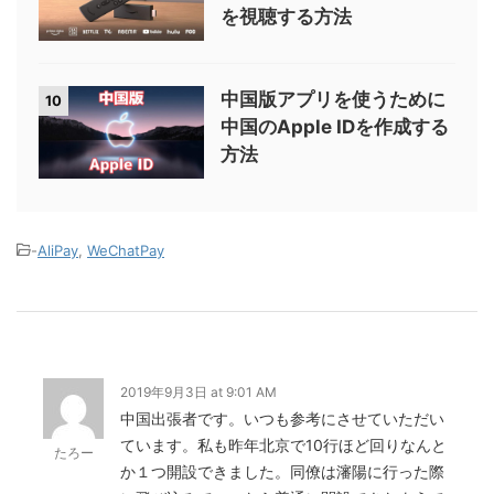
を視聴する方法
中国版アプリを使うために
10
中国のApple IDを作成する
方法
-
AliPay
,
WeChatPay
2019年9月3日 at 9:01 AM
中国出張者です。いつも参考にさせていただい
ています。私も昨年北京で10行ほど回りなんと
たろー
か１つ開設できました。同僚は瀋陽に行った際