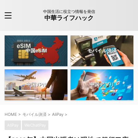
中国生活に役立つ情報を発信
中華ライフハック
中国eSIM
モバイル決済
中国VPN
中国アプリ
HOME
>
モバイル決済
>
AliPay
>
AliPay
WeChatPay