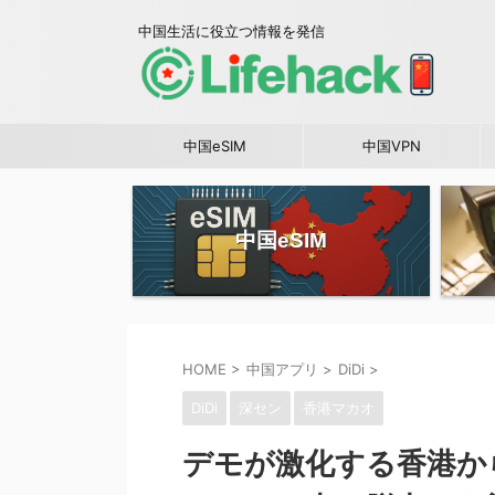
中国生活に役立つ情報を発信
中国eSIM
中国VPN
中国eSIM
HOME
>
中国アプリ
>
DiDi
>
DiDi
深セン
香港マカオ
デモが激化する香港から