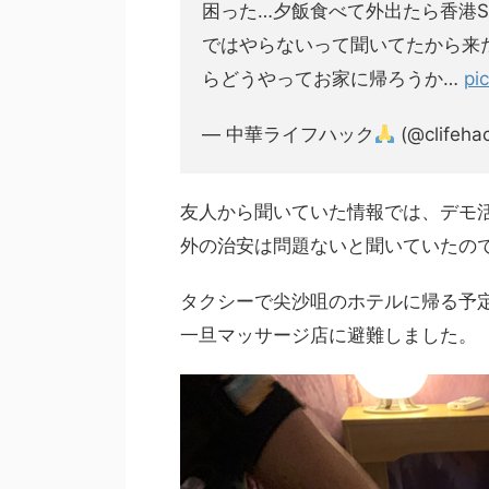
困った…夕飯食べて外出たら香港S
ではやらないって聞いてたから来
らどうやってお家に帰ろうか…
pi
— 中華ライフハック
(@clifeha
友人から聞いていた情報では、デモ
外の治安は問題ないと聞いていたの
タクシーで尖沙咀のホテルに帰る予
一旦マッサージ店に避難しました。