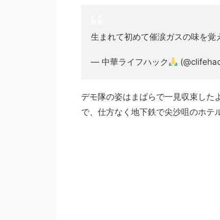
生まれて初めて催涙ガスの味を覚え
— 中華ライフハック
(@clifeha
デモ隊の姿はまばらで一見収束した
で、仕方なく地下鉄で尖沙咀のホテ