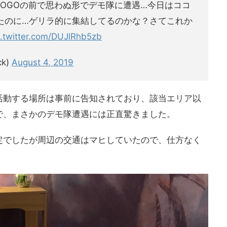
OGOの前で思わぬ形でデモ隊に遭遇…今日はココ
たのに…ゲリラ的に集結してるのかな？さてこれか
c.twitter.com/DUJlRhb5zb
ck)
August 4, 2019
活動する場所は事前に告知されており、該当エリア以
で、まさかのデモ隊遭遇には正直驚きました。
定でしたが周辺の交通はマヒしていたので、仕方なく