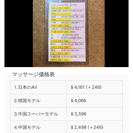
マッサージ価格表
⒈日本のAV
＄4,161 (＋246)
⒉韓国モデル
＄4,066
⒊中国スーパーモデル
＄3,596
⒋中国モデル
＄2,498 (＋246)