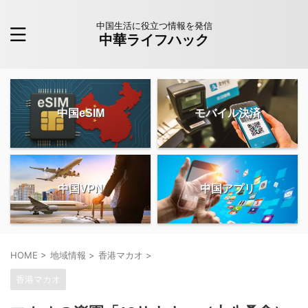
中国生活に役立つ情報を発信
中華ライフハック
中国eSIM
モバイル決済
中国VPN
中国アプリ
HOME
>
地域情報
>
香港マカオ
>
香港マカオ