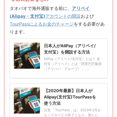
タオバオで海外通販する前に、
アリペイ
(
Alipay・支付宝)
アカウントの開設
および
TourPassによるお金のチャージ
をする必要があ
ります。
日本人がAliPay（アリペイ/
支付宝）を開設する方法
AliPay（アリペイ/支付宝）とは？ 支
付宝（アリペイ）とは「阿里巴巴集団
（アリババ・グループ）」 ...
【2020年最新】日本人が
Alipay(支付宝)TourPassを
使う方法
注意 「TourPass」は、2023年3月を
もってサービス終了となり、新たに