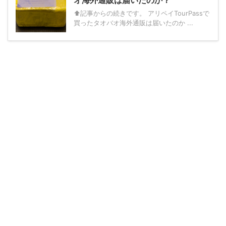
オ海外通販は届いたのか？
⬆︎記事からの続きです。 アリペイTourPassで
買ったタオバオ海外通販は届いたのか ...