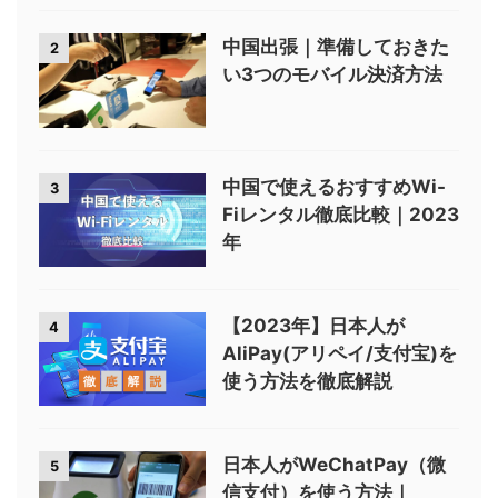
中国出張｜準備しておきた
2
い3つのモバイル決済方法
中国で使えるおすすめWi-
3
Fiレンタル徹底比較｜2023
年
【2023年】日本人が
4
AliPay(アリペイ/支付宝)を
使う方法を徹底解説
日本人がWeChatPay（微
5
信支付）を使う方法｜