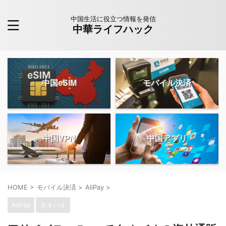
中国生活に役立つ情報を発信
中華ライフハック
中国eSIM
モバイル決済
中国VPN
中国アプリ
HOME
>
モバイル決済
>
AliPay
>
AliPay
タオバオ