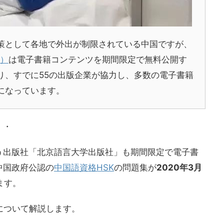
策として各地で外出が制限されている中国ですが、
A）
は電子書籍コンテンツを期間限定で無料公開す
り、すでに55の出版企業が協力し、多数の電子書籍
になっています。
・・
う出版社「北京語言大学出版社」も期間限定で電子書
中国政府公認の
中国語資格HSK
の問題集が
2020年3月
ます。
について解説します。