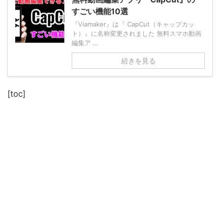
すごい機能10選
『Viamaker』は『 CapCut（キャップカッ
ト）』に名称変更されました 無料スマホ動画
編集ア ...
続きを見る
[toc]