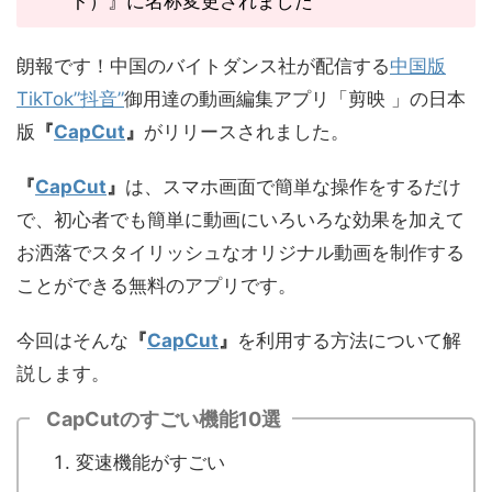
ト）』に名称変更されました
朗報です！中国のバイトダンス社が配信する
中国版
TikTok”抖音”
御用達の動画編集アプリ「剪映 」の日本
版
『
CapCut
』
がリリースされました。
『
CapCut
』
は、スマホ画面で簡単な操作をするだけ
で、初心者でも簡単に動画にいろいろな効果を加えて
お洒落でスタイリッシュなオリジナル動画を制作する
ことができる無料のアプリです。
今回はそんな
『
CapCut
』
を利用する方法について解
説します。
CapCutのすごい機能10選
変速機能がすごい