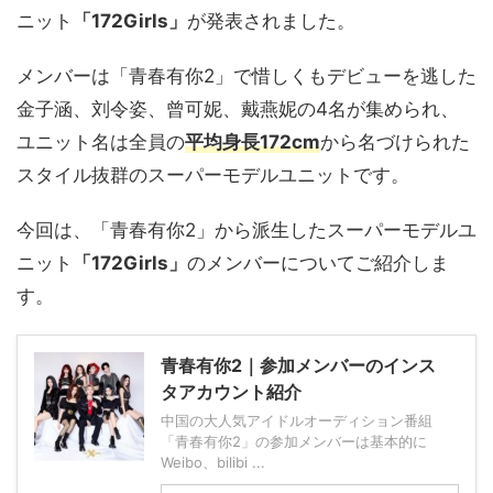
ニット
「172Girls」
が発表されました。
メンバーは「青春有你2」で惜しくもデビューを逃した
金子涵、刘令姿、曾可妮、戴燕妮の4名が集められ、
ユニット名は全員の
平均身長172cm
から名づけられた
スタイル抜群のスーパーモデルユニットです。
今回は、「青春有你2」から派生したスーパーモデルユ
ニット
「172Girls」
のメンバーについてご紹介しま
す。
青春有你2｜参加メンバーのインス
タアカウント紹介
中国の大人気アイドルオーディション番組
「青春有你2」の参加メンバーは基本的に
Weibo、bilibi ...