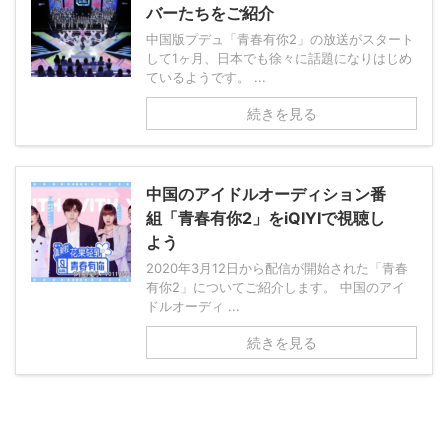
バーたちをご紹介
中国版プデュ「青春有你2」の放送がスタート
して1ヶ月、日本でも徐々に話題になりはじめ
ているようです。 ...
続きを見る
中国のアイドルオーディション番
組「青春有你2」をiQIYIで視聴し
よう
2020年3月12日から配信が開始された「青春
有你2」についてご紹介します。 中国のアイ
ドルオーディ ...
続きを見る