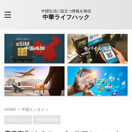
中国生活に役立つ情報を発信
中華ライフハック
中国eSIM
モバイル決済
中国VPN
中国アプリ
HOME
>
中国エンタメ
>
中国エンタメ
中国美男美女