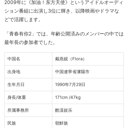
2009年に《加油！东方天使》というアイドルオーディ
ション番組に出演し3位に輝き、以降映画やドラマな
どで活躍します。
「青春有你2」では、年齢公開済みのメンバーの中では
最年長の参加者でした。
中国名
戴燕妮
（Flora
）
出身地
中国遼寧省瀋陽市
生年月日
1990年7月29日
身長/体重
171cm /47kg
所属事務所
酷漾娱乐
民族
朝鮮族