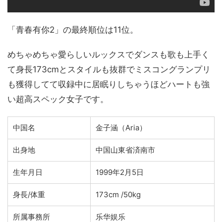
「青春有你2」の最終順位は11位。
めちゃめちゃ愛らしいルックスでダンスも歌も上手く
て身長173cmとスタイルも抜群でミスコングランプリ
も獲得してて収録中に居眠りしちゃうほどハートも強
い超高スペック女子です。
中国名
金子涵
（
Aria
）
出身地
中国山東省済南市
生年月日
1999年2月5日
身長/体重
173cm /50kg
所属事務所
乐华娱乐