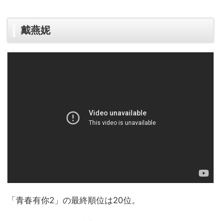
戴燕妮
「青春有你2」の最終順位は20位。