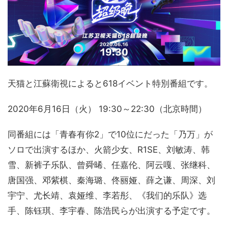
天猫と江蘇衛視によると618イベント特別番組です。
2020年6月16日（火） 19:30～22:30（北京時間）
同番組には「青春有你2」で10位にだった「乃万」が
ソロで出演するほか、火箭少女、R1SE、刘敏涛、韩
雪、新裤子乐队、曾舜晞、任嘉伦、阿云嘎、张继科、
唐国强、邓紫棋、秦海璐、佟丽娅、薛之谦、周深、刘
宇宁、尤长靖、袁娅维、李若彤、《我们的乐队》选
手、陈钰琪、李宇春、陈浩民らが出演する予定です。