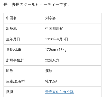
長、脚長のクールビューティーです。
中国名
刘令姿
出身地
中国四川省
生年月日
1998年4月6日
身長/体重
172cm /48kg
所属事務所
觉醒东方
民族
漢族
星座/血液型
牡羊座/
微博
青春有你2-刘令姿