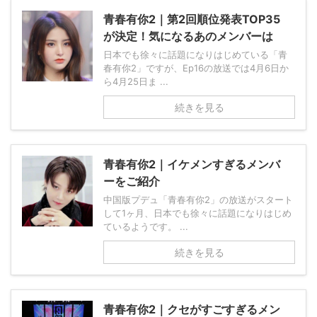
青春有你2｜第2回順位発表TOP35
が決定！気になるあのメンバーは
日本でも徐々に話題になりはじめている「青
春有你2」ですが、Ep16の放送では4月6日か
ら4月25日ま ...
続きを見る
青春有你2｜イケメンすぎるメンバ
ーをご紹介
中国版プデュ「青春有你2」の放送がスタート
して1ヶ月、日本でも徐々に話題になりはじめ
ているようです。 ...
続きを見る
青春有你2｜クセがすごすぎるメン