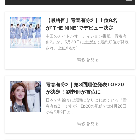
【最終回】青春有你2｜上位9名
が”THE NINE”でデビュー決定
中国のアイドルオーディション番組「青春有
你2」が、5月30日に生放送で最終順位が発表
され、上位9名が ...
続きを見る
青春有你2｜第3回順位発表TOP20
が決定！劉老師が首位に
日本でも徐々に話題になりはじめている「青
春有你2」ですが、Ep20の配信では4月26日
から5月9日ま ...
続きを見る