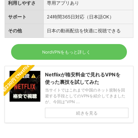
利用しやすさ
専用アプリあり
サポート
24時間365日対応（日本語OK）
その他
日本の動画配信を快適に視聴できる
月額230円でNetflixを見る裏ワザVPN
NordVPNをもっと詳しく
Netflixが格安料金で見れるVPNを
使った裏技を試してみた
当サイトではこれまで中国のネット規制を回
避する手段としてのVPNを紹介してきました
が、今回は”VPN ...
続きを見る