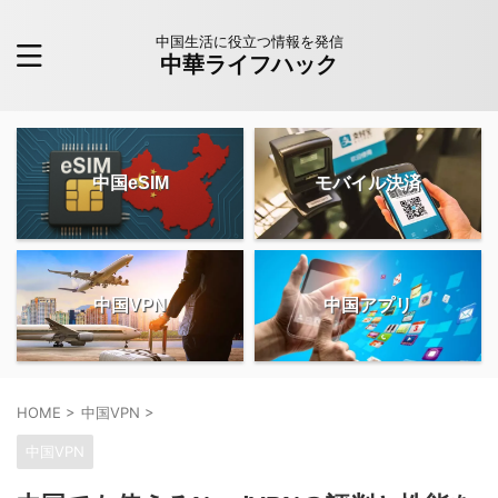
中国生活に役立つ情報を発信
中華ライフハック
中国eSIM
モバイル決済
中国VPN
中国アプリ
HOME
>
中国VPN
>
中国VPN