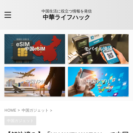
中国生活に役立つ情報を発信
中華ライフハック
中国eSIM
モバイル決済
中国VPN
中国アプリ
HOME
>
中国ガジェット
>
中国ガジェット