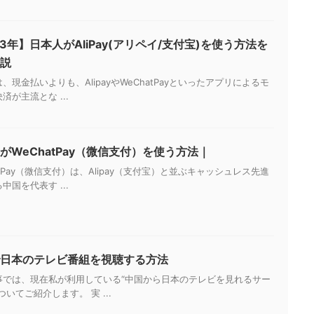
23年】日本人がAliPay(アリペイ/支付宝)を使う方法を
説
、現金払いよりも、AlipayやWeChatPayといったアプリによるモ
済が主流とな ...
がWeChatPay（微信支付）を使う方法｜
atPay（微信支付）は、Alipay（支付宝）と並ぶキャッシュレス先進
中国を代表す ...
日本のテレビ番組を視聴する方法
事では、現在私が利用している“中国から日本のテレビを見れるサー
ついてご紹介します。 実 ...