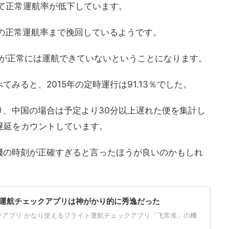
して正常運航率が低下しています。
76％の正常運航率まで挽回しているようです。
便が正常には運航できていないということになります。
みると、2015年の定時運行は91.13％でした。
り、中国の場合は予定より30分以上遅れた便を集計し
遅延をカウントしています。
機の時刻が正確すぎると言ったほうが良いのかもしれ
運航チェックアプリは神がかり的に秀逸だった
クアプリ かなり使えるフライト運航チェックアプリ「飞常准」の機