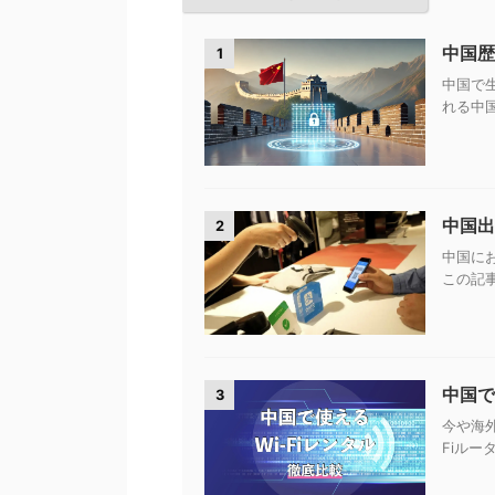
中国歴
1
中国で
れる中国
中国出
2
中国に
この記事
中国で
3
今や海
Fiルー