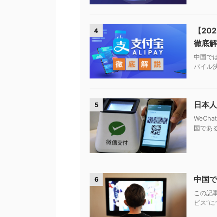
【20
4
徹底解
中国では
バイル決
日本人
5
WeCh
国である
中国で
6
この記
ビス”に