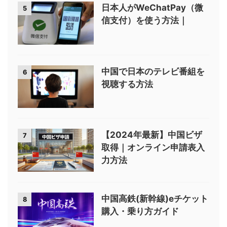
日本人がWeChatPay（微
5
信支付）を使う方法｜
中国で日本のテレビ番組を
6
視聴する方法
【2024年最新】中国ビザ
7
取得｜オンライン申請表入
力方法
中国高鉄(新幹線)eチケット
8
購入・乗り方ガイド