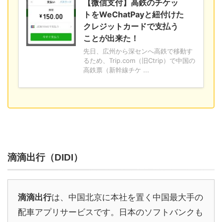
【微信支付】高鉄のチケッ
トをWeChatPayと紐付けた
クレジットカードで支払う
ことが出来た！
先日、広州から深センへ高鉄で移動す
るため、Trip.com（旧Ctrip）で中国の
高鉄票（新幹線チケ ...
滴滴出行（DIDI）
滴滴出行
は、中国北京に本社を置く中国最大手の
配車アプリサービスです。日本のソフトバンクも