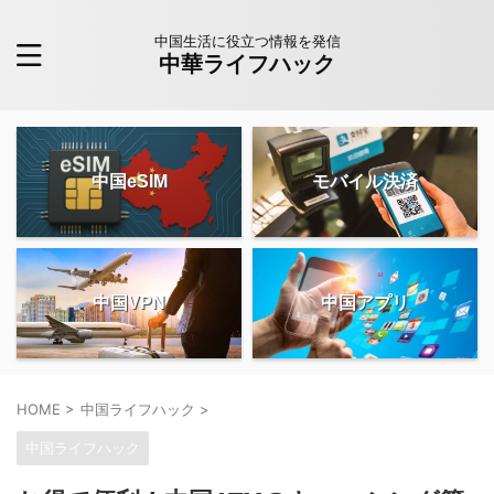
中国生活に役立つ情報を発信
中華ライフハック
中国eSIM
モバイル決済
中国VPN
中国アプリ
HOME
>
中国ライフハック
>
中国ライフハック