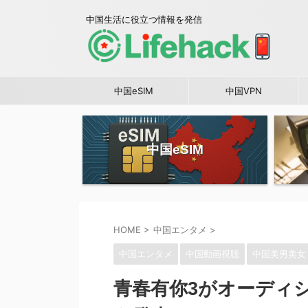
中国生活に役立つ情報を発信
中国eSIM
中国VPN
中国eSIM
HOME
>
中国エンタメ
>
中国エンタメ
中国動画視聴
中国美男美女
青春有你3がオーディ