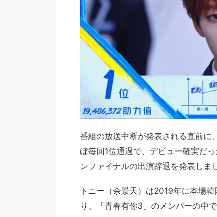
番組の放送中断が発表される直前に
ぼ毎回1位通過で、デビュー確実だ
ンファイナルの出演辞退を発表しま
トニー（余景天）は2019年に本場韓国
り、「青春有你3」のメンバーの中