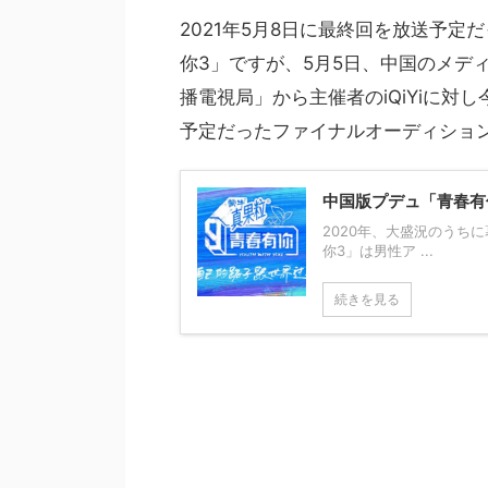
2021年5月8日に最終回を放送予
你3」ですが、5月5日、中国のメデ
播電視局」から主催者のiQiYiに対
予定だったファイナルオーディショ
中国版プデュ「青春有
2020年、大盛況のうち
你3」は男性ア ...
続きを見る