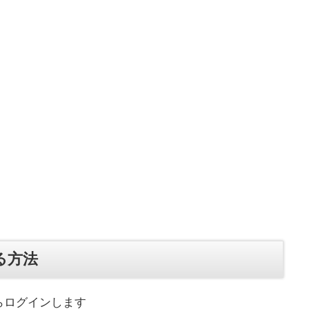
る方法
らログインします