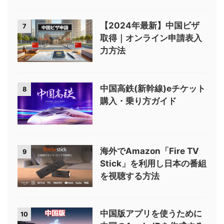
【2024年最新】中国ビザ
7
取得｜オンライン申請表入
力方法
中国高鉄(新幹線)eチケット
8
購入・乗り方ガイド
海外でAmazon「Fire TV
9
Stick」を利用し日本の番組
を視聴する方法
中国版アプリを使うために
10