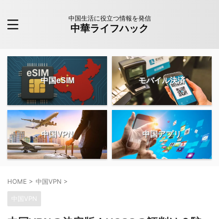
中国生活に役立つ情報を発信
中華ライフハック
中国eSIM
モバイル決済
中国VPN
中国アプリ
HOME
>
中国VPN
>
中国VPN