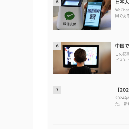
日本人
5
WeCh
国である
中国で
6
この記
ビス”に
【20
7
2024
た。 新