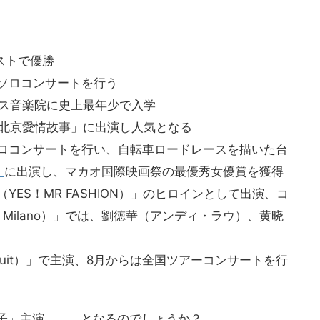
テストで優勝
でソロコンサートを行う
ィス音楽院に史上最年少で入学
ラ「北京愛情故事」に出演し人気となる
でソロコンサートを行い、自転車ロードレースを描いた台
」
に出演し、マカオ国際映画祭の最優秀女優賞を獲得
YES！MR FASHION）」のヒロインとして出演、コ
n Milano）」では、劉徳華（アンディ・ラウ）、黄晓
 Fruit）」で主演、8月からは全国ツアーコンサートを行
男子」主演。。。となるのでしょうか？