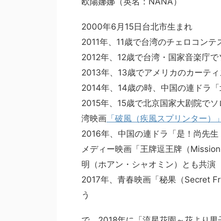
欧陽娜娜（英名：NANA）
2000年6月15日台北市生まれ
2011年、11歳で台湾のチェロコン
2012年、12歳で台湾・国家音楽庁
2013年、13歳でアメリカのカーテ
2014年、14歳の時、中国の連ド
2015年、15歳で北京国家大剧院
湾映画
「破風（疾風スプリンター）
2016年、中国の連ドラ「是！尚先生（
メディー映画「王牌逗王牌（Missio
明（ホアン・シャオミン）とも共演
2017年、青春映画「秘果（Secret
う
で、2018年に「流星花園～花より