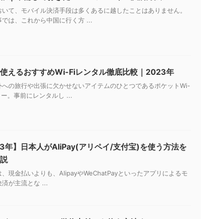
おいて、モバイル決済手段は多くあるに越したことはありません。
では、これから中国に行く方 ...
使えるおすすめWi-Fiレンタル徹底比較｜2023年
外への旅行や出張に欠かせないアイテムのひとつであるポケットWi-
ター。事前にレンタルし ...
23年】日本人がAliPay(アリペイ/支付宝)を使う方法を
説
、現金払いよりも、AlipayやWeChatPayといったアプリによるモ
済が主流とな ...