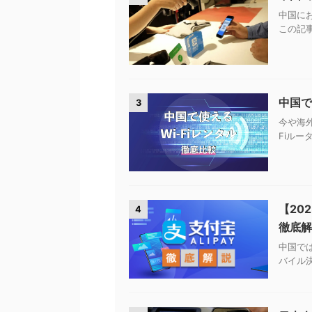
中国に
この記事
中国で
3
今や海
Fiルー
【20
4
徹底解
中国では
バイル決