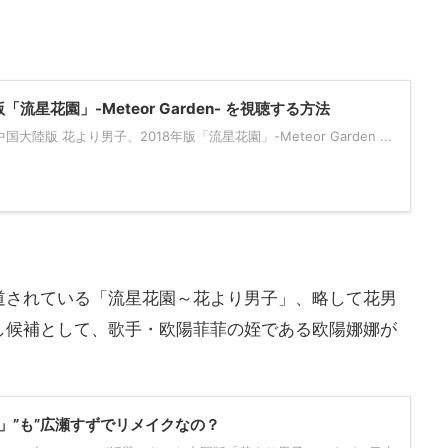
「流星花園」-Meteor Garden- を視聴する方法
陸版 花より男子、2018年版「流星花園」-Meteor Garden ...
道されている「流星花園～花より男子」、略して花男
し候補として、歌手・欧陽菲菲の姪である欧陽娜娜が
」”も”広瀬すずでリメイクなの？