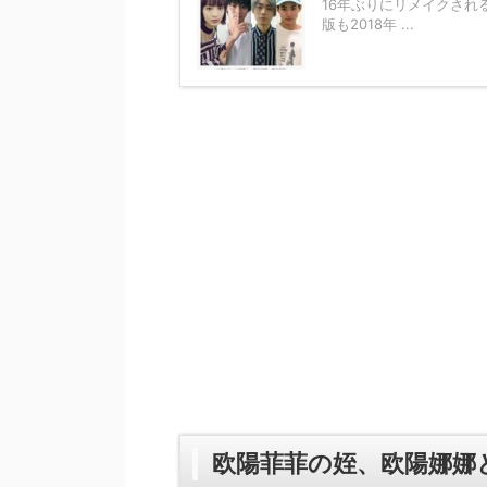
16年ぶりにリメイクさ
版も2018年 ...
欧陽菲菲の姪、欧陽娜娜