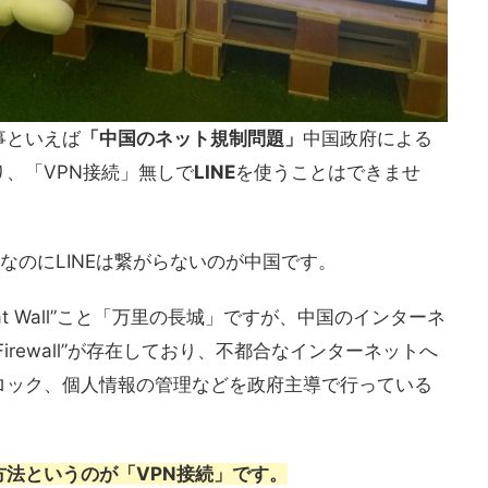
事といえば
「中国のネット規制問題」
中国政府による
、「VPN接続」無しで
LINE
を使うことはできませ
人気なのにLINEは繋がらないのが中国です。
at Wall”こと「万里の長城」ですが、中国のインターネ
t Firewall”が存在しており、不都合なインターネットへ
ロック、個人情報の管理などを政府主導で行っている
方法というのが
「VPN接続」
です。