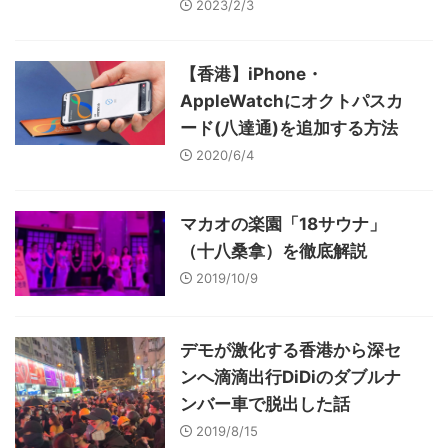
2023/2/3
【香港】iPhone・
AppleWatchにオクトパスカ
ード(八達通)を追加する方法
2020/6/4
マカオの楽園「18サウナ」
（十八桑拿）を徹底解説
2019/10/9
デモが激化する香港から深セ
ンへ滴滴出行DiDiのダブルナ
ンバー車で脱出した話
2019/8/15