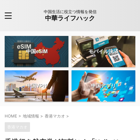
中国生活に役立つ情報を発信
中華ライフハック
中国eSIM
モバイル決済
中国VPN
中国アプリ
HOME
>
地域情報
>
香港マカオ
>
香港マカオ